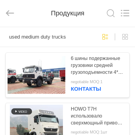
ZHENGZHOU
COOPER
INDUSTRY
Продукция
CO.,
LTD..
All
Rights
Reserved.
ДОМ
used medium duty trucks
ПРОДУКТЫ
6 шины подержанные
грузовики средней
О
грузоподъемности 4*2
НАС
Beiben Head Tractor
negotiable MOQ:1
300 л.с. плоская крыша
КОНТАКТЫ
Евро 3
ПУТЕШЕСТВИЕ
ФАБРИКИ
HOWO T7H
использовало
сверхмощный привод
ПРОВЕРКА
тележек 6x4 с A/C
negotiable MOQ:1шт