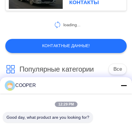
КОНТАКТЫ
loading...
КОНТАКТНЫЕ ДАННЫЕ!
Популярные категории
Все
COOPER
Используемый
Используемые
автобус
автобусы Ютонг
каботажного судна
12:29 PM
Good day, what product are you looking for?
Используемый
Используемая
мини автобус
тележка трактора