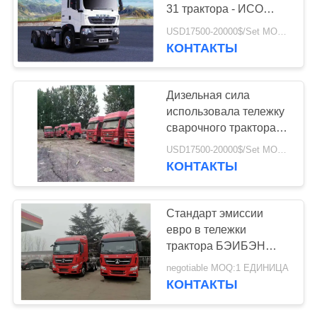
31 трактора - ИСО
колеса привода
USD17500-20000$/Set MOQ:1 комплект
емкости нагрузки 40т
КОНТАКТЫ
6кс4
Дизельная сила
использовала тележку
сварочного трактора
тележки 375хп
USD17500-20000$/Set MOQ:1 комплект
трактора для перехода
КОНТАКТЫ
Стандарт эмиссии
евро в тележки
трактора БЭИБЭН
большой
negotiable MOQ:1 ЕДИНИЦА
используемый с
КОНТАКТЫ
двигателем
ВП12.460Э50