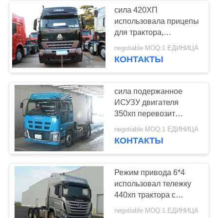
сила 420ХП
использовала прицепы
для трактора,
используемый режим
negotiable MOQ:1 ЕДИНИЦА
привода тележек ЛХД
КОНТАКТЫ
рекламы
сила подержанное
ИСУЗУ двигателя
350хп перевозит
эффективное на
negotiable MOQ:1 ЕДИНИЦА
грузовиках для
КОНТАКТЫ
конструкций
Режим привода 6*4
использовал тележку
440хп трактора с
стандартом эмиссии
negotiable MOQ:1 ЕДИНИЦА
евро в