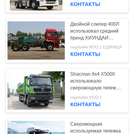
КАЧЕСТВА
силой двигателя
КОНТАКТЫ
397kW
СВЯЖИТЕСЬ
Двойной слипер 400Л
МЫ
использовал средний
бренд ХИУНДАИ
обязанности с
СПРОСИТЕ
negotiable MOQ:1 ЕДИНИЦА
кондиционером
КОНТАКТЫ
ЦИТАТУ
Shacman 8x4 X5000
КАРТА
использовало
САЙТА
сверхмощную тележку
Dumper выведенную
negotiable MOQ:1
ручной привод
КОНТАКТЫ
ПОЛИТИКА
КОНФИДЕНЦИАЛЬНОСТИ
Сверхмощная
используемая тележка