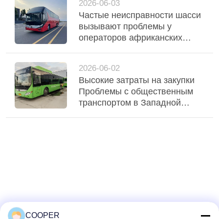
2026-06-03
поддерживают стабильную
Частые неисправности шасси
эксплуатацию флота
вызывают проблемы у
операторов африканских
горных маршрутов.
2026-06-02
Высокие затраты на закупки
Проблемы с общественным
транспортом в Западной
Африке, используемые
гибридные автобусы Yutong
CNG обслуживают Нигерию
городской транзит
COOPER