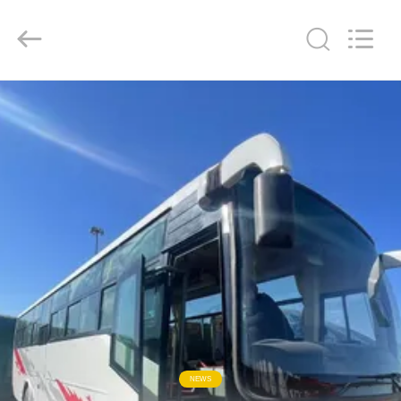
ZHENGZHOU
COOPER
INDUSTRY
CO.,
LTD..
All
Rights
Reserved.
ДОМ
ПРОДУКТЫ
О
НАС
ПУТЕШЕСТВИЕ
ФАБРИКИ
ПРОВЕРКА
NEWS