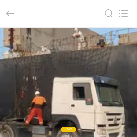
ZHENGZHOU
COOPER
INDUSTRY
CO.,
LTD..
All
Rights
Reserved.
ДОМ
ПРОДУКТЫ
О
НАС
ПУТЕШЕСТВИЕ
ФАБРИКИ
ПРОВЕРКА
NEWS