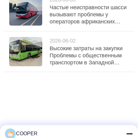
поддерживают стабильную
Частые неисправности шасси
эксплуатацию флота
вызывают проблемы у
операторов африканских
горных маршрутов.
2026-06-02
Высокие затраты на закупки
Проблемы с общественным
транспортом в Западной
Африке, используемые
гибридные автобусы Yutong
CNG обслуживают Нигерию
городской транзит
COOPER